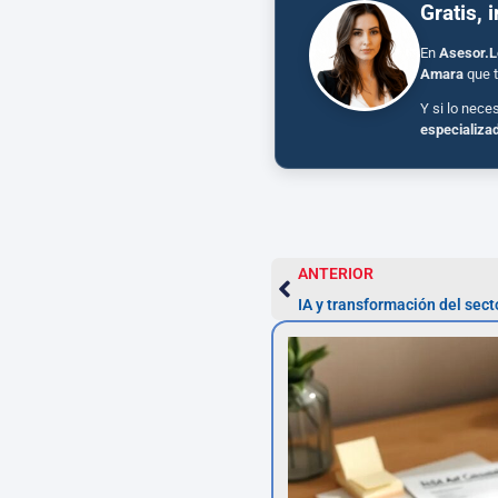
Gratis, 
En
Asesor.L
Amara
que t
Y si lo nece
especializa
ANTERIOR
IA y transformación del sect