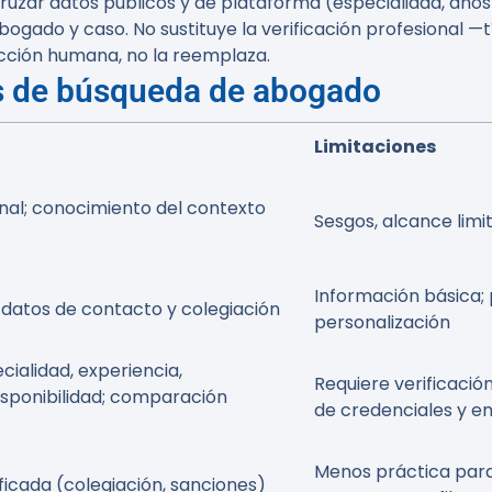
cruzar datos públicos y de plataforma (especialidad, años d
gado y caso. No sustituye la verificación profesional —tít
cción humana, no la reemplaza.
s de búsqueda de abogado
Limitaciones
nal; conocimiento del contexto
Sesgos, alcance limi
Información básica;
 datos de contacto y colegiación
personalización
cialidad, experiencia,
Requiere verificaci
isponibilidad; comparación
de credenciales y e
Menos práctica par
ficada (colegiación, sanciones)