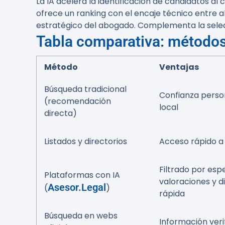
La IA acelera la identificación de candidatos al 
ofrece un ranking con el encaje técnico entre abo
estratégico del abogado. Complementa la sele
Tabla comparativa: método
Método
Ventajas
Búsqueda tradicional
Confianza perso
(recomendación
local
directa)
Listados y directorios
Acceso rápido a
Filtrado por espe
Plataformas con IA
valoraciones y d
Asesor.Legal
(
)
rápida
Búsqueda en webs
Información veri