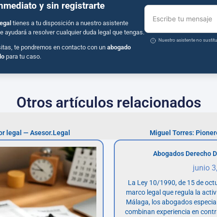
inmediato y sin registrarte
Escribe tu mensaje
egal
tienes a tu disposición a nuestro asistente
e ayudará a resolver cualquier duda legal que tengas.
Nuestro asistente no susti
sitas, te pondremos en contacto con un
abogado
do
para tu caso.
Otros artículos relacionados
or legal — Asesor.Legal
Miguel Torres: Pione
Abogados Derecho D
junio 3
La Ley 10/1990, de 15 de octu
marco legal que regula la acti
Málaga, los abogados especia
combinan experiencia en contr