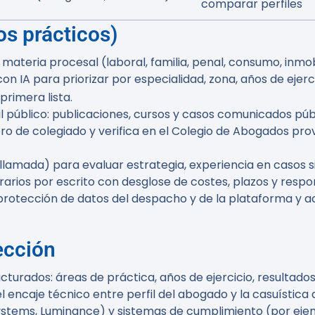
comparar perfiles
s prácticos)
la materia procesal (laboral, familia, penal, consumo, inmob
on IA para priorizar por especialidad, zona, años de ejerci
rimera lista.
il público: publicaciones, cursos y casos comunicados pú
ro de colegiado y verifica en el Colegio de Abogados provi
eollamada) para evaluar estrategia, experiencia en casos s
arios por escrito con desglose de costes, plazos y respo
 de protección de datos del despacho y de la plataforma 
ección
turados: áreas de práctica, años de ejercicio, resultados
l encaje técnico entre perfil del abogado y la casuística d
stems, Luminance) y sistemas de cumplimiento (por eje