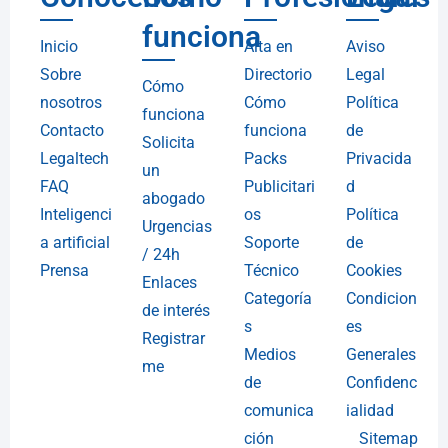
funciona
Inicio
Alta en
Aviso
Sobre
Directorio
Legal
Cómo
nosotros
Cómo
Política
funciona
Contacto
funciona
de
Solicita
Legaltech
Packs
Privacida
un
FAQ
Publicitari
d
abogado
Inteligenci
os
Política
Urgencias
a artificial
Soporte
de
/ 24h
Prensa
Técnico
Cookies
Enlaces
Categoría
Condicion
de interés
s
es
Registrar
Medios
Generales
me
de
Confidenc
comunica
ialidad
ción
Sitemap