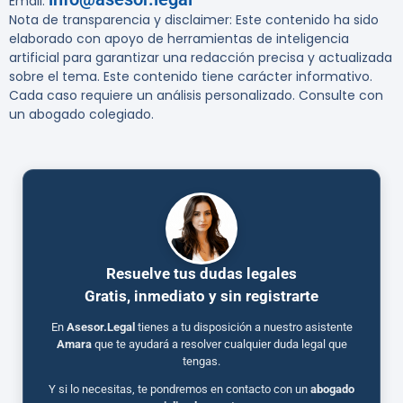
Email:
Nota de transparencia y disclaimer:
Este contenido ha sido
elaborado con apoyo de herramientas de inteligencia
artificial para garantizar una redacción precisa y actualizada
sobre el tema. Este contenido tiene carácter informativo.
Cada caso requiere un análisis personalizado. Consulte con
un abogado colegiado.
Resuelve tus dudas legales
Gratis, inmediato y sin registrarte
En
Asesor.Legal
tienes a tu disposición a nuestro asistente
Amara
que te ayudará a resolver cualquier duda legal que
tengas.
Y si lo necesitas, te pondremos en contacto con un
abogado