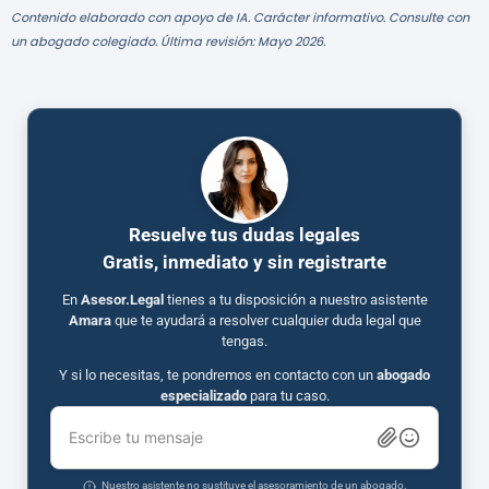
Contenido elaborado con apoyo de IA. Carácter informativo. Consulte con
un abogado colegiado. Última revisión: Mayo 2026.
Resuelve tus dudas legales
Gratis, inmediato y sin registrarte
En
Asesor.Legal
tienes a tu disposición a nuestro asistente
Amara
que te ayudará a resolver cualquier duda legal que
tengas.
Y si lo necesitas, te pondremos en contacto con un
abogado
especializado
para tu caso.
Escribe tu mensaje
Nuestro asistente no sustituye el asesoramiento de un abogado.