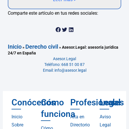
Comparte este artículo en tus redes sociales:
Inicio
Derecho civil
»
»
Asesor.Legal: asesoría jurídica
24/7 en España
Asesor.Legal
Teléfono: 668 51 00 87
Email: info@asesor.legal
Conócenos
Cómo
Profesionales
Legal
funciona
Inicio
Alta en
Aviso
Sobre
Directorio
Legal
Cómo