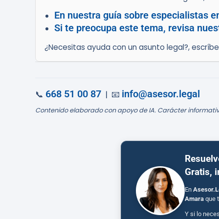
En nuestra guía sobre especialistas 
Si te preocupa este tema, revisa nues
¿Necesitas ayuda con un asunto legal?, escríb
668 51 00 87
info@asesor.legal
📞
| 📧
Contenido elaborado con apoyo de IA. Carácter informativ
Resuelv
Gratis, 
En
Asesor.L
Amara
que t
Y si lo nece