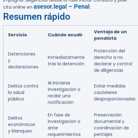
impugnar diligencias desde la fase inicial. Consulta y pide
asesor.legal – Penal
cita online en
.
Resumen rápido
Ventaja de un
Servicio
Cuándo acudir
penalista
Protección del
Detenciones
Inmediatamente
derecho a no
y
tras la detención
declarar y control
declaraciones
de diligencias
Al iniciarse
Delitos contra
Evitar medidas
investigación o
la salud
cautelares
recibir una
pública
desproporcionadas
notificación
En fase de
Preservación
Delitos
investigación o
documental y
económicos
ante
coordinación de
y blanqueo
requerimientos
peritajes