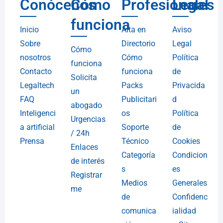
Conócenos
Cómo
Profesionales
Legal
funciona
Inicio
Alta en
Aviso
Sobre
Directorio
Legal
Cómo
nosotros
Cómo
Política
funciona
Contacto
funciona
de
Solicita
Legaltech
Packs
Privacida
un
FAQ
Publicitari
d
abogado
Inteligenci
os
Política
Urgencias
a artificial
Soporte
de
/ 24h
Prensa
Técnico
Cookies
Enlaces
Categoría
Condicion
de interés
s
es
Registrar
Medios
Generales
me
de
Confidenc
comunica
ialidad