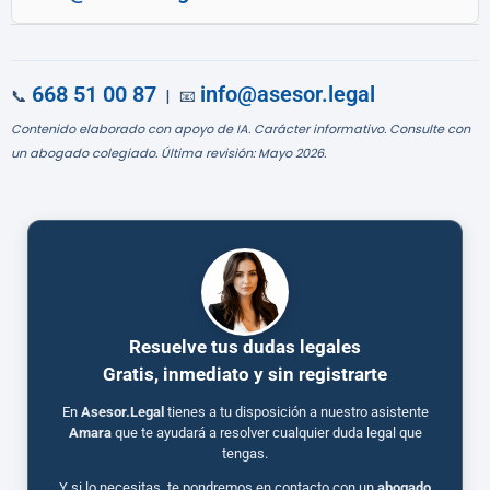
668 51 00 87
info@asesor.legal
📞
| 📧
Contenido elaborado con apoyo de IA. Carácter informativo. Consulte con
un abogado colegiado. Última revisión: Mayo 2026.
Resuelve tus dudas legales
Gratis, inmediato y sin registrarte
En
Asesor.Legal
tienes a tu disposición a nuestro asistente
Amara
que te ayudará a resolver cualquier duda legal que
tengas.
Y si lo necesitas, te pondremos en contacto con un
abogado