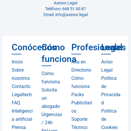
Asesor.Legal
Teléfono: 668 51 00 87
Email: info@asesor.legal
Conócenos
Cómo
Profesionales
Legal
funciona
Inicio
Alta en
Aviso
Sobre
Directorio
Legal
Cómo
nosotros
Cómo
Política
funciona
Contacto
funciona
de
Solicita
Legaltech
Packs
Privacida
un
FAQ
Publicitari
d
abogado
Inteligenci
os
Política
Urgencias
a artificial
Soporte
de
/ 24h
Prensa
Técnico
Cookies
Enlaces