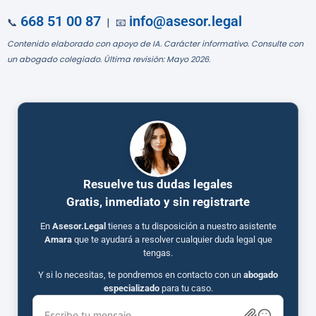
668 51 00 87
info@asesor.legal
📞
| 📧
Contenido elaborado con apoyo de IA. Carácter informativo. Consulte con
un abogado colegiado. Última revisión: Mayo 2026.
Resuelve tus dudas legales
Gratis, inmediato y sin registrarte
En
Asesor.Legal
tienes a tu disposición a nuestro asistente
Amara
que te ayudará a resolver cualquier duda legal que
tengas.
Y si lo necesitas, te pondremos en contacto con un
abogado
especializado
para tu caso.
Escribe tu mensaje