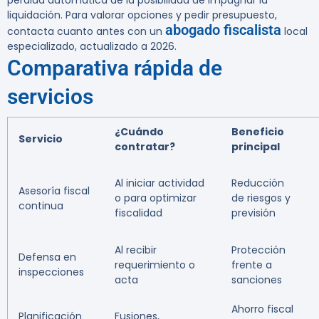
pérdida automática de la posibilidad de impugnar la
liquidación. Para valorar opciones y pedir presupuesto,
abogado fiscalista
contacta cuanto antes con un
local
especializado, actualizado a 2026.
Comparativa rápida de
servicios
¿Cuándo
Beneficio
Servicio
contratar?
principal
Al iniciar actividad
Reducción
Asesoría fiscal
o para optimizar
de riesgos y
continua
fiscalidad
previsión
Al recibir
Protección
Defensa en
requerimiento o
frente a
inspecciones
acta
sanciones
Ahorro fiscal
Planificación
Fusiones,