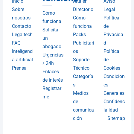
Inicio
Alta en
Aviso
Sobre
Directorio
Legal
Cómo
nosotros
Cómo
Política
funciona
Contacto
funciona
de
Solicita
Legaltech
Packs
Privacida
un
FAQ
Publicitari
d
abogado
Inteligenci
os
Política
Urgencias
a artificial
Soporte
de
/ 24h
Prensa
Técnico
Cookies
Enlaces
Categoría
Condicion
de interés
s
es
Registrar
Medios
Generales
me
de
Confidenc
comunica
ialidad
ción
Sitemap