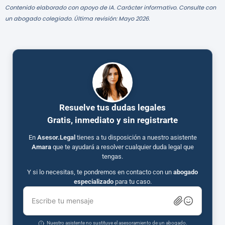
Contenido elaborado con apoyo de IA. Carácter informativo. Consulte con
un abogado colegiado. Última revisión: Mayo 2026.
Resuelve tus dudas legales
Gratis, inmediato y sin registrarte
En
Asesor.Legal
tienes a tu disposición a nuestro asistente
Amara
que te ayudará a resolver cualquier duda legal que
tengas.
Y si lo necesitas, te pondremos en contacto con un
abogado
especializado
para tu caso.
Escribe tu mensaje
Nuestro asistente no sustituye el asesoramiento de un abogado.