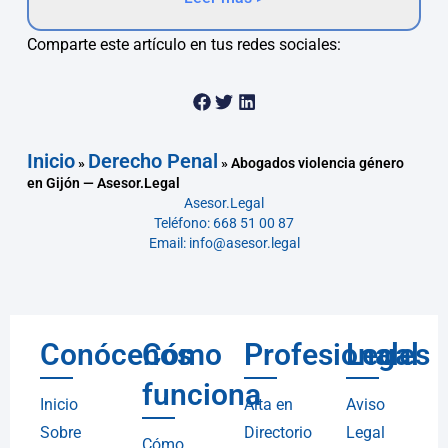
Comparte este artículo en tus redes sociales:
Inicio
Derecho Penal
»
»
Abogados violencia género
en Gijón — Asesor.Legal
Asesor.Legal
Teléfono: 668 51 00 87
Email: info@asesor.legal
Conócenos
Cómo
Profesionales
Legal
funciona
Inicio
Alta en
Aviso
Sobre
Directorio
Legal
Cómo