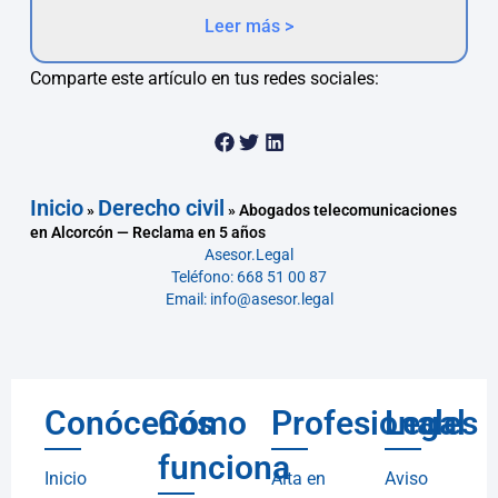
Leer más >
Comparte este artículo en tus redes sociales:
Inicio
Derecho civil
»
»
Abogados telecomunicaciones
en Alcorcón — Reclama en 5 años
Asesor.Legal
Teléfono: 668 51 00 87
Email: info@asesor.legal
Conócenos
Cómo
Profesionales
Legal
funciona
Inicio
Alta en
Aviso