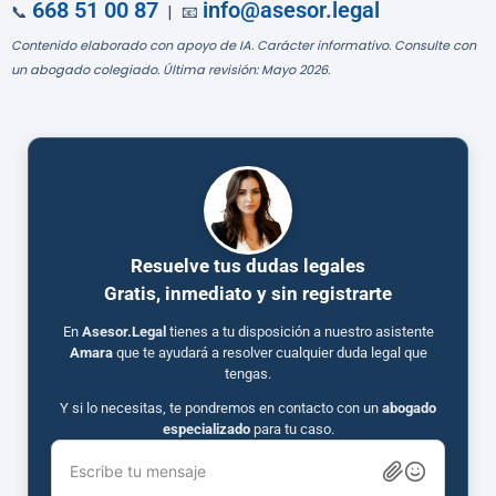
668 51 00 87
info@asesor.legal
📞
| 📧
Contenido elaborado con apoyo de IA. Carácter informativo. Consulte con
un abogado colegiado. Última revisión: Mayo 2026.
Resuelve tus dudas legales
Gratis, inmediato y sin registrarte
En
Asesor.Legal
tienes a tu disposición a nuestro asistente
Amara
que te ayudará a resolver cualquier duda legal que
tengas.
Y si lo necesitas, te pondremos en contacto con un
abogado
especializado
para tu caso.
Escribe tu mensaje