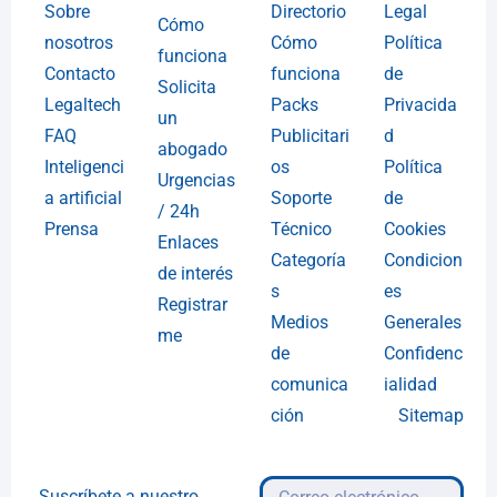
Sobre
Directorio
Legal
Cómo
nosotros
Cómo
Política
funciona
Contacto
funciona
de
Solicita
Legaltech
Packs
Privacida
un
FAQ
Publicitari
d
abogado
Inteligenci
os
Política
Urgencias
a artificial
Soporte
de
/ 24h
Prensa
Técnico
Cookies
Enlaces
Categoría
Condicion
de interés
s
es
Registrar
Medios
Generales
me
de
Confidenc
comunica
ialidad
ción
Sitemap
Suscríbete a nuestro