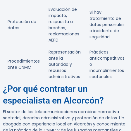
Evaluación de
Si hay
impacto,
tratamiento de
Protección de
respuesta a
datos personales
datos
brechas,
o incidente de
reclamaciones
seguridad
AEPD
Representación
Prácticas
ante la
anticompetitivas
Procedimientos
autoridad y
o
ante CNMC
recursos
incumplimientos
administrativos
sectoriales
¿Por qué contratar un
especialista en Alcorcón?
El sector de las telecomunicaciones combina normativa
sectorial, derecho administrativo y protección de datos. Un
abogado con experiencia local en Alcorcón y conocimiento
de la práctica de la CNMC y de los juzgados mercantiles o