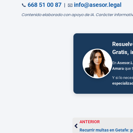
668 51 00 87
info@asesor.legal
📞
| 📧
Contenido elaborado con apoyo de IA. Carácter informativ
Resuelv
Gratis, 
En
Asesor.L
Amara
que t
Y si lo nece
especializa
ANTERIOR
Recurrir multas en Getafe: 