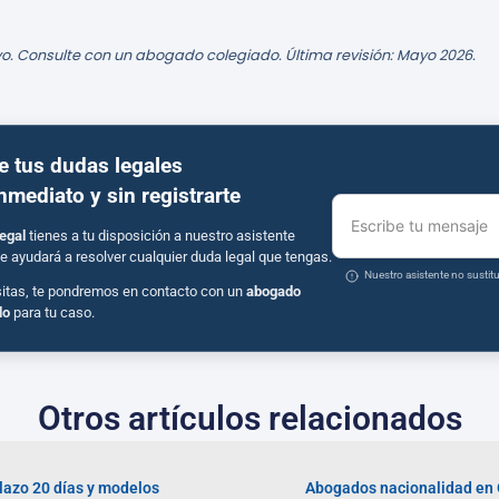
o. Consulte con un abogado colegiado. Última revisión: Mayo 2026.
e tus dudas legales
inmediato y sin registrarte
Escribe tu mensaje
egal
tienes a tu disposición a nuestro asistente
e ayudará a resolver cualquier duda legal que tengas.
Nuestro asistente no susti
sitas, te pondremos en contacto con un
abogado
do
para tu caso.
Otros artículos relacionados
plazo 20 días y modelos
Abogados nacionalidad en 