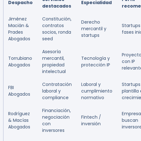
Despacho
Especialidad
destacados
recome
Jiménez
Constitución,
Derecho
Macián &
contratos
Startups
mercantil y
Prades
socios, ronda
fases ini
startups
Abogados
seed
Asesoría
Proyect
Torrubiano
mercantil,
Tecnología y
con IP
Abogados
propiedad
protección IP
relevant
intelectual
Contratación
Laboral y
Startups
FBI
laboral y
cumplimiento
plantilla
Abogados
compliance
normativo
crecimi
Financiación,
Rodríguez
Empresa
negociación
Fintech /
& Macías
buscan
con
inversión
Abogados
inversor
inversores