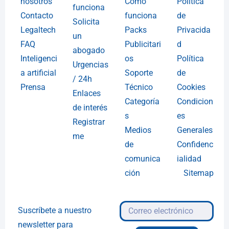
nosotros
Cómo
Política
funciona
Contacto
funciona
de
Solicita
Legaltech
Packs
Privacida
un
FAQ
Publicitari
d
abogado
Inteligenci
os
Política
Urgencias
a artificial
Soporte
de
/ 24h
Prensa
Técnico
Cookies
Enlaces
Categoría
Condicion
de interés
s
es
Registrar
Medios
Generales
me
de
Confidenc
comunica
ialidad
ción
Sitemap
Suscríbete a nuestro
newsletter para