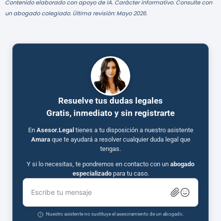
Contenido elaborado con apoyo de IA. Carácter informativo. Consulte con
un abogado colegiado. Última revisión: Mayo 2026.
Resuelve tus dudas legales
Gratis, inmediato y sin registrarte
En
Asesor.Legal
tienes a tu disposición a nuestro asistente
Amara
que te ayudará a resolver cualquier duda legal que
tengas.
Y si lo necesitas, te pondremos en contacto con un
abogado
especializado
para tu caso.
Escribe tu mensaje
Nuestro asistente no sustituye el asesoramiento de un abogado.