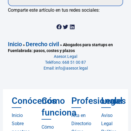
Comparte este artículo en tus redes sociales:
Inicio
Derecho civil
»
»
Abogados para startups en
Fuenlabrada: pasos, costes y plazos
Asesor.Legal
Teléfono: 668 51 00 87
Email: info@asesor.legal
Conócenos
Cómo
Profesionales
Legal
funciona
Inicio
Alta en
Aviso
Sobre
Directorio
Legal
Cómo