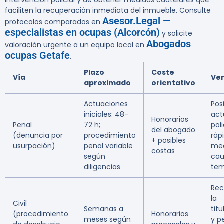
intervención policial y de obtener medidas cautelares que
faciliten la recuperación inmediata del inmueble. Consulte
Asesor.Legal —
protocolos comparados en
especialistas en ocupas (Alcorcón)
y solicite
Abogados
valoración urgente a un equipo local en
ocupas Getafe
.
Plazo
Coste
Vía
Ven
aproximado
orientativo
Actuaciones
Pos
iniciales: 48–
act
Honorarios
Penal
72 h;
poli
del abogado
(denuncia por
procedimiento
ráp
+ posibles
usurpación)
penal variable
me
costas
según
cau
diligencias
tem
Re
la
Civil
Semanas a
titu
(procedimiento
Honorarios
meses según
y p