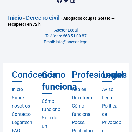
Inicio
Derecho civil
»
»
Abogados ocupas Getafe —
recuperar en 72 h
Asesor.Legal
Teléfono: 668 51 00 87
Email: info@asesor.legal
Conócenos
Cómo
Profesionales
Legal
funciona
Inicio
Alta en
Aviso
Sobre
Directorio
Legal
Cómo
nosotros
Cómo
Política
funciona
Contacto
funciona
de
Solicita
Legaltech
Packs
Privacida
un
FAQ
Publicitari
d