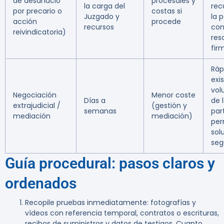
de desahucio
procesales y
la carga del
rec
por precario o
costas si
Juzgado y
la 
acción
procede
recursos
co
reivindicatoria)
res
fir
Ráp
exi
vol
Negociación
Menor coste
Días a
de 
extrajudicial /
(gestión y
semanas
par
mediación
mediación)
per
sol
seg
Guía procedural: pasos claros y
ordenados
Recopile pruebas inmediatamente: fotografías y
vídeos con referencia temporal, contratos o escrituras,
recibos de suministros y datos de testigos. Cuanto