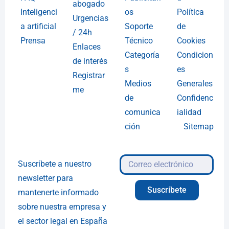
abogado
Inteligenci
os
Política
Urgencias
a artificial
Soporte
de
/ 24h
Prensa
Técnico
Cookies
Enlaces
Categoría
Condicion
de interés
s
es
Registrar
Medios
Generales
me
de
Confidenc
comunica
ialidad
ción
Sitemap
Suscríbete a nuestro
newsletter para
Suscríbete
mantenerte informado
sobre nuestra empresa y
el sector legal en España