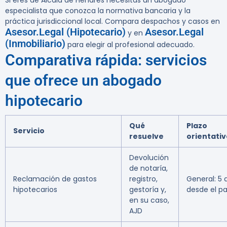
Si eres de Alcalá de Henares necesitas un abogado
especialista que conozca la normativa bancaria y la
práctica jurisdiccional local. Compara despachos y casos en
Asesor.Legal (Hipotecario)
Asesor.Legal
y en
(Inmobiliario)
para elegir al profesional adecuado.
Comparativa rápida: servicios
que ofrece un abogado
hipotecario
Qué
Plazo
Servicio
resuelve
orientativ
Devolución
de notaría,
Reclamación de gastos
registro,
General: 5 
hipotecarios
gestoría y,
desde el p
en su caso,
AJD