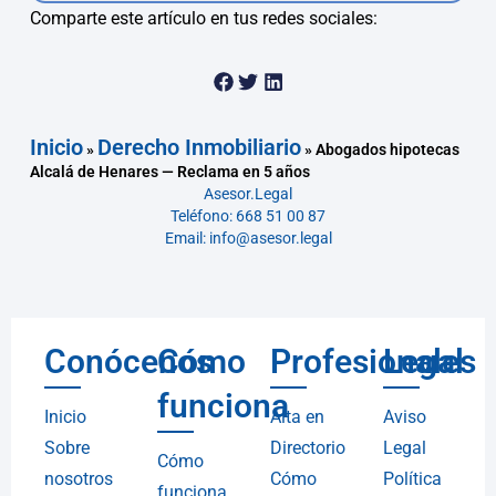
Comparte este artículo en tus redes sociales:
Inicio
Derecho Inmobiliario
»
»
Abogados hipotecas
Alcalá de Henares — Reclama en 5 años
Asesor.Legal
Teléfono: 668 51 00 87
Email: info@asesor.legal
Conócenos
Cómo
Profesionales
Legal
funciona
Inicio
Alta en
Aviso
Sobre
Directorio
Legal
Cómo
nosotros
Cómo
Política
funciona