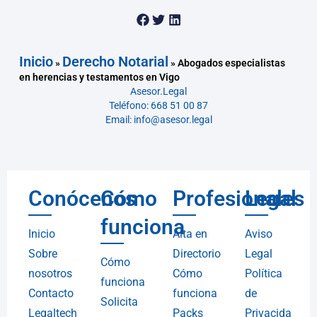
Inicio
Derecho Notarial
»
»
Abogados especialistas
en herencias y testamentos en Vigo
Asesor.Legal
Teléfono: 668 51 00 87
Email: info@asesor.legal
Conócenos
Cómo
Profesionales
Legal
funciona
Inicio
Alta en
Aviso
Sobre
Directorio
Legal
Cómo
nosotros
Cómo
Política
funciona
Contacto
funciona
de
Solicita
Legaltech
Packs
Privacida