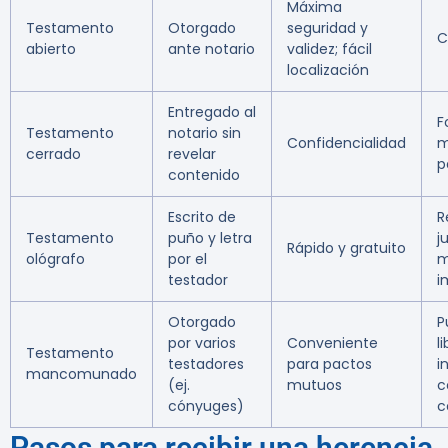
Máxima
Testamento
Otorgado
seguridad y
C
abierto
ante notario
validez; fácil
localización
Entregado al
F
Testamento
notario sin
Confidencialidad
m
cerrado
revelar
p
contenido
Escrito de
R
Testamento
puño y letra
j
Rápido y gratuito
ológrafo
por el
m
testador
i
Otorgado
P
por varios
Conveniente
l
Testamento
testadores
para pactos
i
mancomunado
(ej.
mutuos
c
cónyuges)
c
Pasos para recibir una herencia