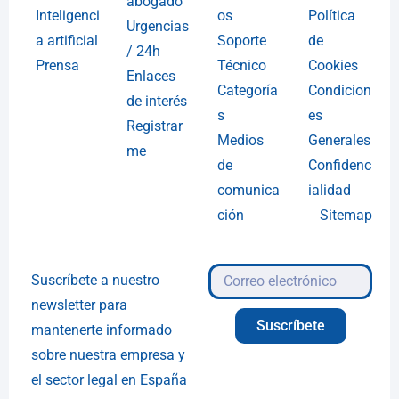
abogado
Inteligenci
os
Política
Urgencias
a artificial
Soporte
de
/ 24h
Prensa
Técnico
Cookies
Enlaces
Categoría
Condicion
de interés
s
es
Registrar
Medios
Generales
me
de
Confidenc
comunica
ialidad
ción
Sitemap
Suscríbete a nuestro
newsletter para
Suscríbete
mantenerte informado
sobre nuestra empresa y
el sector legal en España