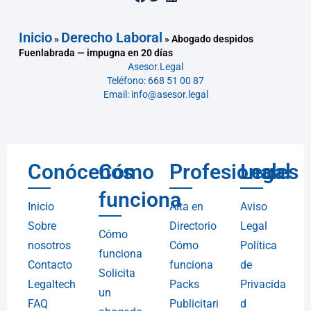
Inicio
Derecho Laboral
»
»
Abogado despidos
Fuenlabrada — impugna en 20 días
Asesor.Legal
Teléfono: 668 51 00 87
Email: info@asesor.legal
Conócenos
Cómo
Profesionales
Legal
funciona
Inicio
Alta en
Aviso
Sobre
Directorio
Legal
Cómo
nosotros
Cómo
Política
funciona
Contacto
funciona
de
Solicita
Legaltech
Packs
Privacida
un
FAQ
Publicitari
d