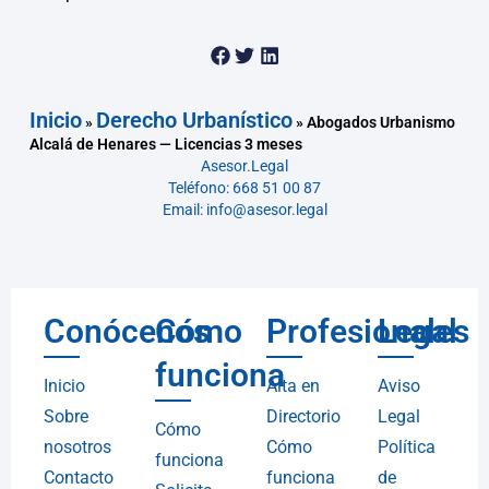
Inicio
Derecho Urbanístico
»
»
Abogados Urbanismo
Alcalá de Henares — Licencias 3 meses
Asesor.Legal
Teléfono: 668 51 00 87
Email: info@asesor.legal
Conócenos
Cómo
Profesionales
Legal
funciona
Inicio
Alta en
Aviso
Sobre
Directorio
Legal
Cómo
nosotros
Cómo
Política
funciona
Contacto
funciona
de