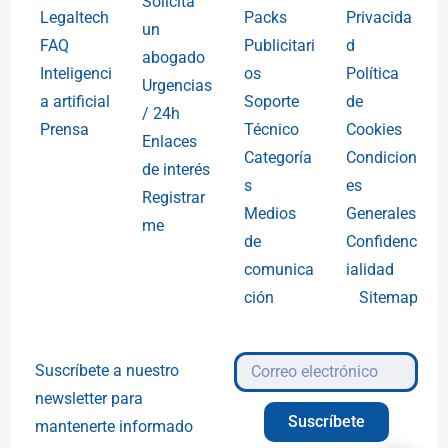
Solicita
Legaltech
Packs
Privacida
un
FAQ
Publicitari
d
abogado
Inteligenci
os
Política
Urgencias
a artificial
Soporte
de
/ 24h
Prensa
Técnico
Cookies
Enlaces
Categoría
Condicion
de interés
s
es
Registrar
Medios
Generales
me
de
Confidenc
comunica
ialidad
ción
Sitemap
Suscríbete a nuestro
newsletter para
Suscríbete
mantenerte informado