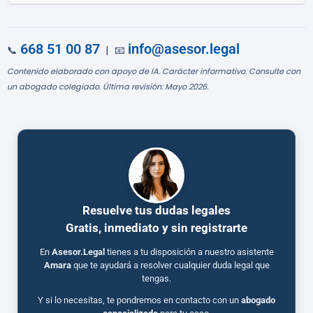
668 51 00 87
info@asesor.legal
📞
| 📧
Contenido elaborado con apoyo de IA. Carácter informativo. Consulte con
un abogado colegiado. Última revisión: Mayo 2026.
Resuelve tus dudas legales
Gratis, inmediato y sin registrarte
En
Asesor.Legal
tienes a tu disposición a nuestro asistente
Amara
que te ayudará a resolver cualquier duda legal que
tengas.
Y si lo necesitas, te pondremos en contacto con un
abogado