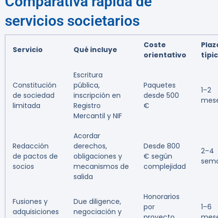
Comparativa rápida de
servicios societarios
Coste
Plaz
Servicio
Qué incluye
orientativo
típi
Escritura
Constitución
pública,
Paquetes
1–2
de sociedad
inscripción en
desde 500
mes
limitada
Registro
€
Mercantil y NIF
Acordar
Redacción
derechos,
Desde 800
2–4
de pactos de
obligaciones y
€ según
sem
socios
mecanismos de
complejidad
salida
Honorarios
Fusiones y
Due diligence,
por
1–6
adquisiciones
negociación y
proyecto
mes