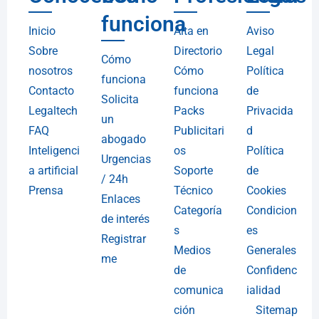
funciona
Inicio
Alta en
Aviso
Sobre
Directorio
Legal
Cómo
nosotros
Cómo
Política
funciona
Contacto
funciona
de
Solicita
Legaltech
Packs
Privacida
un
FAQ
Publicitari
d
abogado
Inteligenci
os
Política
Urgencias
a artificial
Soporte
de
/ 24h
Prensa
Técnico
Cookies
Enlaces
Categoría
Condicion
de interés
s
es
Registrar
Medios
Generales
me
de
Confidenc
comunica
ialidad
ción
Sitemap