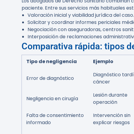
Los abogados de Derecho Sanitario combinan co
paciente. Entre sus servicios más habituales est
Valoración inicial y viabilidad jurídica del caso.
Solicitar y coordinar informes periciales méd
Negociación con aseguradoras, centros sanita
Interposición de reclamaciones administrativa
Comparativa rápida: tipos d
Tipo de negligencia
Ejemplo
Diagnóstico tard
Error de diagnóstico
cáncer
Lesión durante
Negligencia en cirugía
operación
Falta de consentimiento
Intervención sin
informado
explicar riesgos