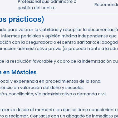
Profesional que administró o
Recomendab
gestión del centro
os prácticos)
do para valorar la viabilidad y recopilar la documentación
 de informes periciales y opinión médica independiente que
ciación con la aseguradora o el centro sanitario; el abog
amación administrativa previa (si procede frente a la adm
de la resolución favorable y cobro de la indemnización 
ta en Móstoles
local y experiencia en procedimientos de la zona.
encia en valoración del daño y secuelas.
n, conciliación, vía administrativa o demanda civil.
omienza desde el momento en que se tiene conocimiento de
ho a reclamar. Contacte con un abogado de inmediato pa