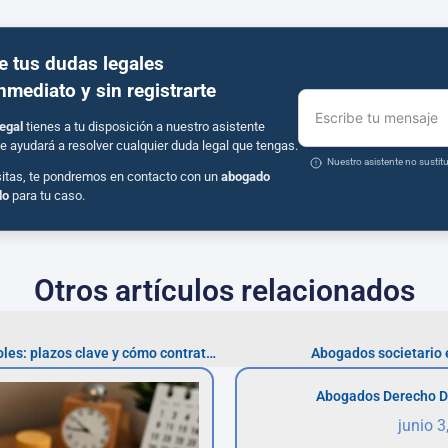
e tus dudas legales
inmediato y sin registrarte
Escribe tu mensaje
egal
tienes a tu disposición a nuestro asistente
e ayudará a resolver cualquier duda legal que tengas.
Nuestro asistente no susti
sitas, te pondremos en contacto con un
abogado
do
para tu caso.
Otros artículos relacionados
Abogados procesal en Móstoles: plazos clave y cómo contratarlos
Abogados societario 
Abogados Derecho D
junio 3