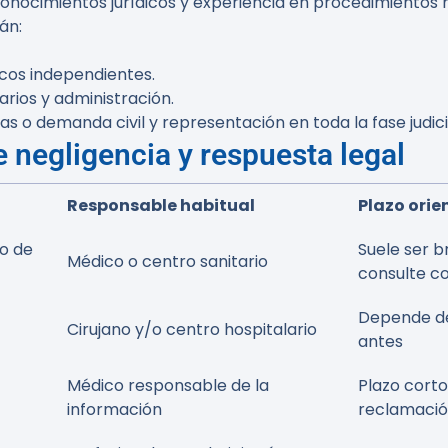
nocimientos jurídicos y experiencia en procedimientos 
án:
icos independientes.
rios y administración.
s o demanda civil y representación en toda la fase judici
e negligencia y respuesta legal
Responsable habitual
Plazo orie
ío de
Suele ser b
Médico o centro sanitario
consulte c
Depende de 
Cirujano y/o centro hospitalario
antes
Médico responsable de la
Plazo corto
información
reclamaci