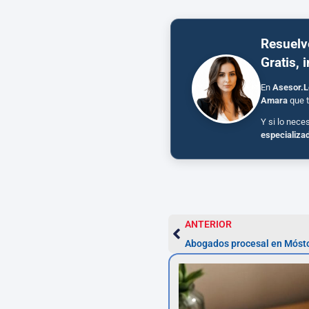
Resuelv
Gratis, 
En
Asesor.L
Amara
que t
Y si lo nece
especializa
ANTERIOR