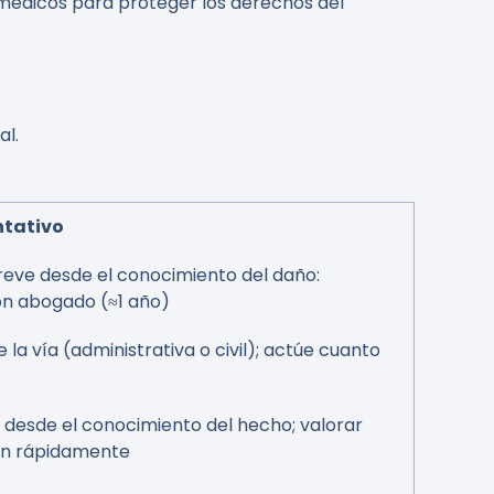
médicos para proteger los derechos del
al.
ntativo
reve desde el conocimiento del daño:
on abogado (≈1 año)
la vía (administrativa o civil); actúe cuanto
 desde el conocimiento del hecho; valorar
ón rápidamente