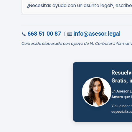
¿Necesitas ayuda con un asunto legal?, escríb
668 51 00 87
info@asesor.legal
📞
| 📧
Contenido elaborado con apoyo de IA. Carácter informativ
Resuelv
Gratis, 
En
Asesor.L
Amara
que t
Y si lo nece
especializa