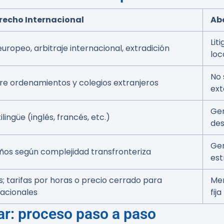
erecho Internacional
Ab
Lit
uropeo, arbitraje internacional, extradición
loc
No 
tre ordenamientos y colegios extranjeros
ext
Gen
ingüe (inglés, francés, etc.)
de
Gen
os según complejidad transfronteriza
est
s; tarifas por horas o precio cerrado para
Men
nacionales
fija
ar: proceso paso a paso