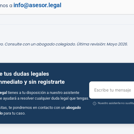
info@asesor.legal
enos a
o. Consulte con un abogado colegiado. Última revisión: Mayo 2026.
e tus dudas legales
inmediato y sin registrarte
Escribe tu mensaje
egal
tienes a tu disposición a nuestro asistente
e ayudará a resolver cualquier duda legal que tengas.
Nuestro asistente no susti
sitas, te pondremos en contacto con un
abogado
do
para tu caso.