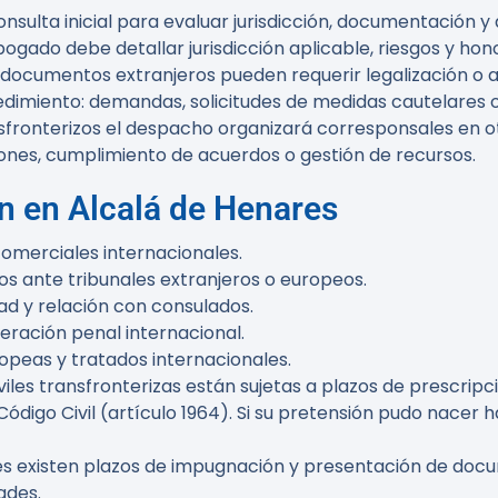
consulta inicial para evaluar jurisdicción, documentación 
ogado debe detallar jurisdicción aplicable, riesgos y hono
ocumentos extranjeros pueden requerir legalización o apo
edimiento: demandas, solicitudes de medidas cautelares o
fronterizos el despacho organizará corresponsales en otr
iones, cumplimiento de acuerdos o gestión de recursos.
en en Alcalá de Henares
omerciales internacionales.
s ante tribunales extranjeros o europeos.
ad y relación con consulados.
eración penal internacional.
peas y tratados internacionales.
es transfronterizas están sujetas a plazos de prescripci
ódigo Civil (artículo 1964). Si su pretensión pudo nacer 
es existen plazos de impugnación y presentación de doc
ades.