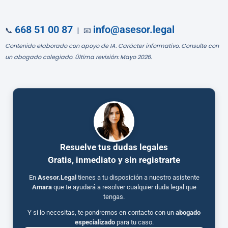
668 51 00 87
info@asesor.legal
📞
| 📧
Contenido elaborado con apoyo de IA. Carácter informativo. Consulte con
un abogado colegiado. Última revisión: Mayo 2026.
Resuelve tus dudas legales
Gratis, inmediato y sin registrarte
En
Asesor.Legal
tienes a tu disposición a nuestro asistente
Amara
que te ayudará a resolver cualquier duda legal que
tengas.
Y si lo necesitas, te pondremos en contacto con un
abogado
especializado
para tu caso.