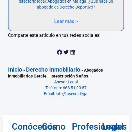
directorio local: Abogados en Málaga. ¿Qué hace un
abogado de Derecho Deportivo?
Leer más >
Comparte este artículo en tus redes sociales:
Inicio
Derecho Inmobiliario
»
»
Abogados
inmobiliarios Getafe — prescripción 5 años
Asesor.Legal
Teléfono: 668 51 00 87
Email: info@asesor.legal
Conócenos
Cómo
Profesionales
Legal