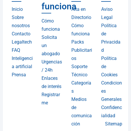
funciona
Inicio
Alta en
Aviso
Sobre
Directorio
Legal
Cómo
nosotros
Cómo
Política
funciona
Contacto
funciona
de
Solicita
Legaltech
Packs
Privacida
un
FAQ
Publicitari
d
abogado
Inteligenci
os
Política
Urgencias
a artificial
Soporte
de
/ 24h
Prensa
Técnico
Cookies
Enlaces
Categoría
Condicion
de interés
s
es
Registrar
Medios
Generales
me
de
Confidenc
comunica
ialidad
ción
Sitemap