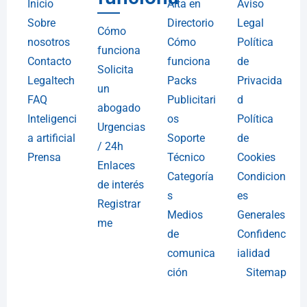
Inicio
Alta en
Aviso
Sobre
Directorio
Legal
Cómo
nosotros
Cómo
Política
funciona
Contacto
funciona
de
Solicita
Legaltech
Packs
Privacida
un
FAQ
Publicitari
d
abogado
Inteligenci
os
Política
Urgencias
a artificial
Soporte
de
/ 24h
Prensa
Técnico
Cookies
Enlaces
Categoría
Condicion
de interés
s
es
Registrar
Medios
Generales
me
de
Confidenc
comunica
ialidad
ción
Sitemap