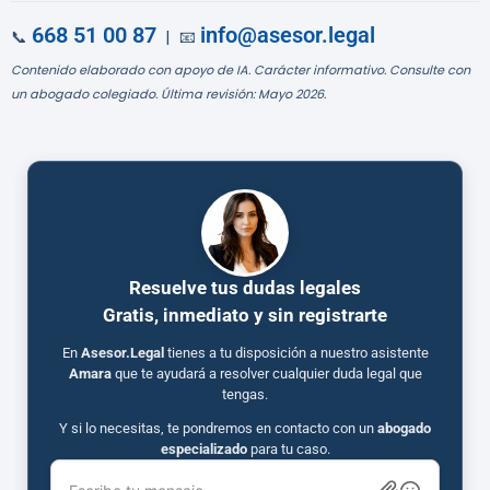
668 51 00 87
info@asesor.legal
📞
| 📧
Contenido elaborado con apoyo de IA. Carácter informativo. Consulte con
un abogado colegiado. Última revisión: Mayo 2026.
Resuelve tus dudas legales
Gratis, inmediato y sin registrarte
En
Asesor.Legal
tienes a tu disposición a nuestro asistente
Amara
que te ayudará a resolver cualquier duda legal que
tengas.
Y si lo necesitas, te pondremos en contacto con un
abogado
especializado
para tu caso.