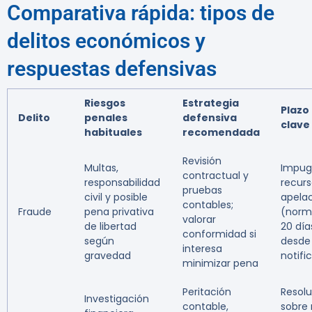
Comparativa rápida: tipos de
delitos económicos y
respuestas defensivas
Riesgos
Estrategia
Plazo
Delito
penales
defensiva
clave
habituales
recomendada
Revisión
Multas,
Impug
contractual y
responsabilidad
recurs
pruebas
civil y posible
apela
contables;
Fraude
pena privativa
(norm
valorar
de libertad
20 día
conformidad si
según
desde
interesa
gravedad
notifi
minimizar pena
Peritación
Resol
Investigación
contable,
sobre