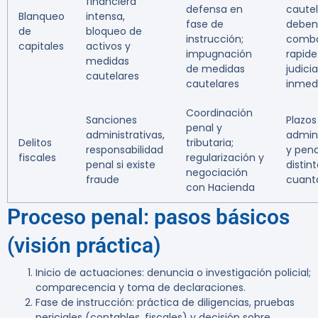
financiera
defensa en
cautel
Blanqueo
intensa,
fase de
deben
de
bloqueo de
instrucción;
comba
capitales
activos y
impugnación
rapide
medidas
de medidas
judicia
cautelares
cautelares
inmed
Coordinación
Sanciones
Plazos
penal y
administrativas,
admini
Delitos
tributaria;
responsabilidad
y pena
fiscales
regularización y
penal si existe
distin
negociación
fraude
cuant
con Hacienda
Proceso penal: pasos básicos
(visión práctica)
Inicio de actuaciones: denuncia o investigación policial;
comparecencia y toma de declaraciones.
Fase de instrucción: práctica de diligencias, pruebas
periciales (contables, fiscales) y decisión sobre