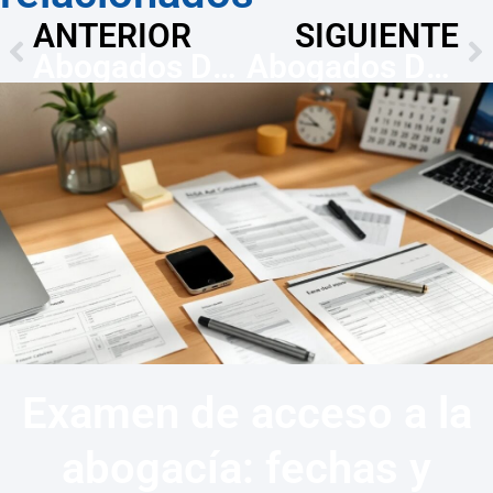
ANTERIOR
SIGUIENTE
Abogados Derecho Deportivo en Móstoles — Reclamaciones 30 días
Abogados Derecho Energía Móstoles: respuesta en 1 mes
Examen de acceso a la
abogacía: fechas y