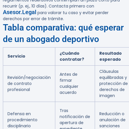
reglamentos federativos contemplan un plazo corto para
recurrir (p. ej., 10 días). Contacta primero con
Asesor.Legal
para valorar tu caso y evitar perder
derechos por error de trámite.
Tabla comparativa: qué esperar
de un abogado deportivo
¿Cuándo
Resultado
Servicio
contratar?
esperado
Cláusulas
Antes de
Revisión/negociación
equilibradas y
firmar
de contrato
protección de
cualquier
profesional
derechos de
acuerdo
imagen
Tras
Defensa en
Reducción o
notificación de
procedimiento
anulación de
apertura de
disciplinario
sanciones
expediente