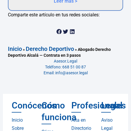
Leer más >
Comparte este artículo en tus redes sociales:
Inicio
Derecho Deportivo
»
»
Abogado Derecho
Deportivo Alcalá — Contrata en 3 pasos
Asesor.Legal
Teléfono: 668 51 00 87
Email: info@asesor.legal
Conócenos
Cómo
Profesionales
Legal
funciona
Inicio
Alta en
Aviso
Sobre
Directorio
Legal