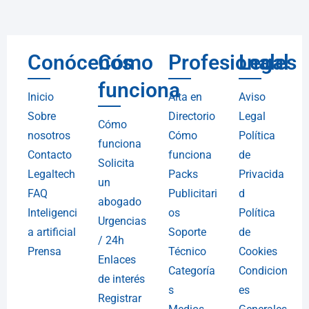
Conócenos
Cómo
Profesionales
Legal
funciona
Inicio
Alta en
Aviso
Sobre
Directorio
Legal
Cómo
nosotros
Cómo
Política
funciona
Contacto
funciona
de
Solicita
Legaltech
Packs
Privacida
un
FAQ
Publicitari
d
abogado
Inteligenci
os
Política
Urgencias
a artificial
Soporte
de
/ 24h
Prensa
Técnico
Cookies
Enlaces
Categoría
Condicion
de interés
s
es
Registrar