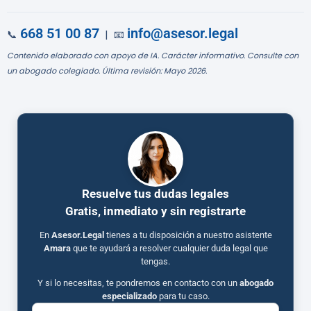
668 51 00 87
info@asesor.legal
📞
| 📧
Contenido elaborado con apoyo de IA. Carácter informativo. Consulte con
un abogado colegiado. Última revisión: Mayo 2026.
Resuelve tus dudas legales
Gratis, inmediato y sin registrarte
En
Asesor.Legal
tienes a tu disposición a nuestro asistente
Amara
que te ayudará a resolver cualquier duda legal que
tengas.
Y si lo necesitas, te pondremos en contacto con un
abogado
especializado
para tu caso.