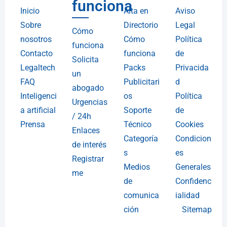
funciona
Inicio
Alta en
Aviso
Sobre
Directorio
Legal
Cómo
nosotros
Cómo
Política
funciona
Contacto
funciona
de
Solicita
Legaltech
Packs
Privacida
un
FAQ
Publicitari
d
abogado
Inteligenci
os
Política
Urgencias
a artificial
Soporte
de
/ 24h
Prensa
Técnico
Cookies
Enlaces
Categoría
Condicion
de interés
s
es
Registrar
Medios
Generales
me
de
Confidenc
comunica
ialidad
ción
Sitemap