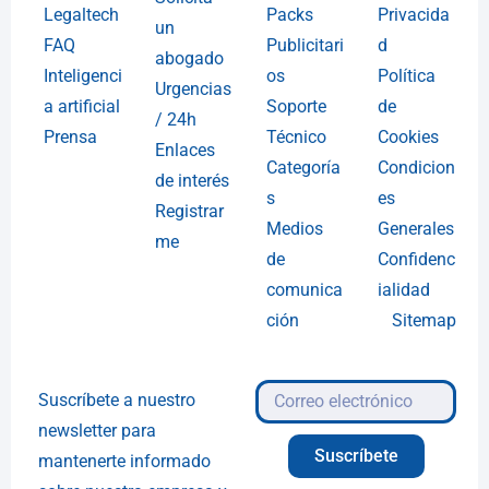
Legaltech
Packs
Privacida
un
FAQ
Publicitari
d
abogado
Inteligenci
os
Política
Urgencias
a artificial
Soporte
de
/ 24h
Prensa
Técnico
Cookies
Enlaces
Categoría
Condicion
de interés
s
es
Registrar
Medios
Generales
me
de
Confidenc
comunica
ialidad
ción
Sitemap
Suscríbete a nuestro
newsletter para
Suscríbete
mantenerte informado