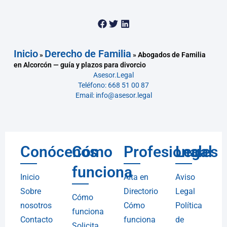
Inicio
Derecho de Familia
»
»
Abogados de Familia
en Alcorcón — guía y plazos para divorcio
Asesor.Legal
Teléfono: 668 51 00 87
Email: info@asesor.legal
Conócenos
Cómo
Profesionales
Legal
funciona
Inicio
Alta en
Aviso
Sobre
Directorio
Legal
Cómo
nosotros
Cómo
Política
funciona
Contacto
funciona
de
Solicita