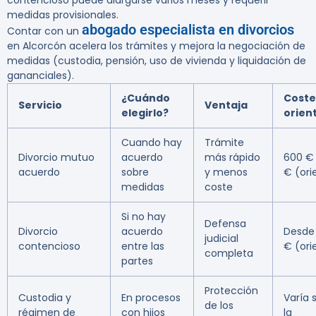
contencioso puede alargarse varios meses y requerir
medidas provisionales.
abogado especialista en divorcios
Contar con un
en Alcorcón acelera los trámites y mejora la negociación de
medidas (custodia, pensión, uso de vivienda y liquidación de
gananciales).
¿Cuándo
Coste
Servicio
Ventaja
elegirlo?
orien
Cuando hay
Trámite
Divorcio mutuo
acuerdo
más rápido
600 € 
acuerdo
sobre
y menos
€ (ori
medidas
coste
Si no hay
Defensa
Divorcio
acuerdo
Desde
judicial
contencioso
entre las
€ (ori
completa
partes
Protección
Custodia y
En procesos
Varía 
de los
régimen de
con hijos
la