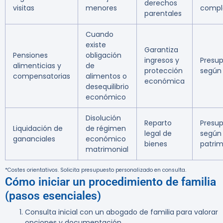
derechos
visitas
menores
compl
parentales
Cuando
existe
Garantiza
Pensiones
obligación
ingresos y
Presu
alimenticias y
de
protección
según
compensatorias
alimentos o
económica
desequilibrio
económico
Disolución
Reparto
Presu
Liquidación de
de régimen
legal de
según
gananciales
económico
bienes
patri
matrimonial
*Costes orientativos. Solicita presupuesto personalizado en consulta.
Cómo iniciar un procedimiento de familia
(pasos esenciales)
Consulta inicial con un abogado de familia para valorar
opciones y documentación.