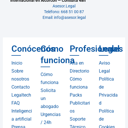
Internacional en Alcorcón — Consulta 48h
Asesor.Legal
Teléfono: 668 51 00 87
Email: info@asesor.legal
Conócenos
Cómo
Profesionales
Legal
funciona
Inicio
Alta en
Aviso
Sobre
Directorio
Legal
Cómo
nosotros
Cómo
Política
funciona
Contacto
funciona
de
Solicita
Legaltech
Packs
Privacida
un
FAQ
Publicitari
d
abogado
Inteligenci
os
Política
Urgencias
a artificial
Soporte
de
/ 24h
Prensa
Técnico
Cookies