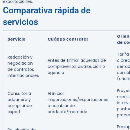
exportaciones.
Comparativa rápida de
servicios
Orien
Servicio
Cuándo contratar
de co
Tarifa
Redacción y
Antes de firmar acuerdos de
o prec
negociación
compraventa, distribución o
cerra
de contratos
agencia
compl
internacionales
(orien
Proye
Consultoría
Al iniciar
mensu
aduanera y
importaciones/exportaciones
interv
compliance
o cambiar de
puntua
export
producto/mercado
proce
Presu
Resolución de