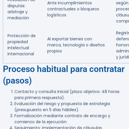
Ante incumplimientos
según
disputas:
contractuales o bloqueos
proces
arbitraje y
logísticos
cláusu
mediación
compr
Regist
Protección de
Al exportar bienes con
defen
propiedad
marca, tecnología o diseños
honora
intelectual
propios
admini
internacional
y juríd
Proceso habitual para contratar
(pasos)
Contacto y consulta inicial (plazo objetivo: 48 horas
para primera respuesta).
Evaluación del riesgo y propuesta de estrategia
(presupuesto en 5 días hábiles).
Formalización mediante contrato de encargo y
comienzo de la ejecución.
Seguimiento: implementación de cláusulas