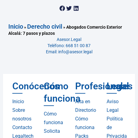
Inicio
Derecho civil
»
»
Abogados Comercio Exterior
Alcalá: 7 pasos y plazos
Asesor.Legal
Teléfono: 668 51 00 87
Email: info@asesor.legal
Conócenos
Cómo
Profesionales
Legal
funciona
Inicio
Alta en
Aviso
Sobre
Directorio
Legal
Cómo
nosotros
Cómo
Política
funciona
Contacto
funciona
de
Solicita
Legaltech
Packs
Privacida