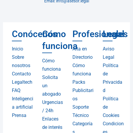
Email: info@asesor.legal
Conócenos
Cómo
Profesionales
Legal
funciona
Inicio
Alta en
Aviso
Sobre
Directorio
Legal
Cómo
nosotros
Cómo
Política
funciona
Contacto
funciona
de
Solicita
Legaltech
Packs
Privacida
un
FAQ
Publicitari
d
abogado
Inteligenci
os
Política
Urgencias
a artificial
Soporte
de
/ 24h
Prensa
Técnico
Cookies
Enlaces
Categoría
Condicion
de interés
s
es