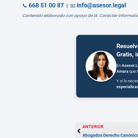
668 51 00 87
info@asesor.legal
📞
| 📧
Contenido elaborado con apoyo de IA. Carácter informativ
Resuelv
Gratis, 
En
Asesor.L
Amara
que t
Y si lo nece
especializa
ANTERIOR