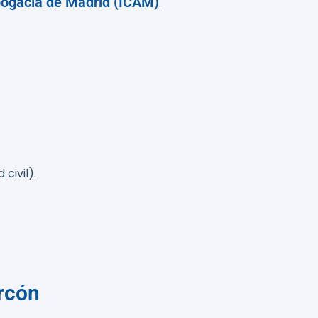
Abogacía de Madrid (ICAM)
.
civil).
rcón