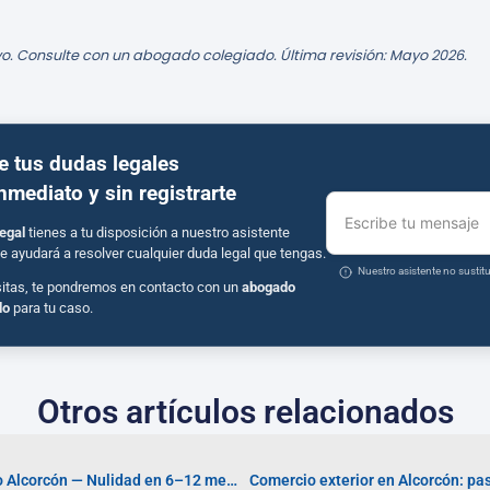
o. Consulte con un abogado colegiado. Última revisión: Mayo 2026.
e tus dudas legales
inmediato y sin registrarte
Escribe tu mensaje
egal
tienes a tu disposición a nuestro asistente
e ayudará a resolver cualquier duda legal que tengas.
Nuestro asistente no susti
sitas, te pondremos en contacto con un
abogado
do
para tu caso.
Otros artículos relacionados
Abogados Derecho Canónico Alcorcón — Nulidad en 6–12 meses
Comercio exterior en Alcorcón: pa