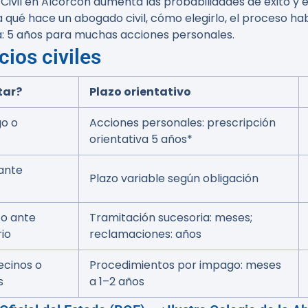
ivil en Alcorcón aumenta las probabilidades de éxito y e
a qué hace un abogado civil, cómo elegirlo, el proceso h
ta: 5 años para muchas acciones personales.
ios civiles
tar?
Plazo orientativo
go o
Acciones personales: prescripción
orientativa 5 años*
 ante
Plazo variable según obligación
 o ante
Tramitación sucesoria: meses;
rio
reclamaciones: años
ecinos o
Procedimientos por impago: meses
s
a 1–2 años