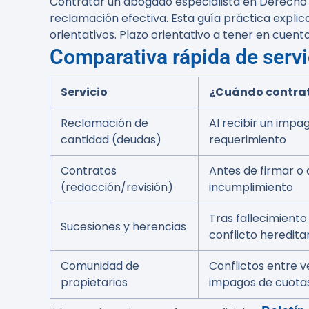
Contratar un abogado especialista en Derecho C
reclamación efectiva. Esta guía práctica explic
orientativos. Plazo orientativo a tener en cuen
Comparativa rápida de servic
Servicio
¿Cuándo contra
Reclamación de
Al recibir un impa
cantidad (deudas)
requerimiento
Contratos
Antes de firmar o
(redacción/revisión)
incumplimiento
Tras fallecimiento
Sucesiones y herencias
conflicto heredita
Comunidad de
Conflictos entre v
propietarios
impagos de cuota