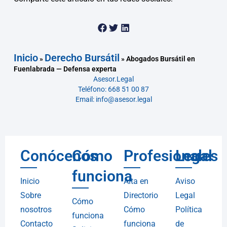
Inicio
Derecho Bursátil
»
»
Abogados Bursátil en
Fuenlabrada — Defensa experta
Asesor.Legal
Teléfono: 668 51 00 87
Email: info@asesor.legal
Conócenos
Cómo
Profesionales
Legal
funciona
Inicio
Alta en
Aviso
Sobre
Directorio
Legal
Cómo
nosotros
Cómo
Política
funciona
Contacto
funciona
de