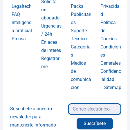
Solicita
Legaltech
Packs
Privacida
un
FAQ
Publicitari
d
abogado
Inteligenci
os
Política
Urgencias
a artificial
Soporte
de
/ 24h
Prensa
Técnico
Cookies
Enlaces
Categoría
Condicion
de interés
s
es
Registrar
Medios
Generales
me
de
Confidenc
comunica
ialidad
ción
Sitemap
Suscríbete a nuestro
newsletter para
Suscríbete
mantenerte informado