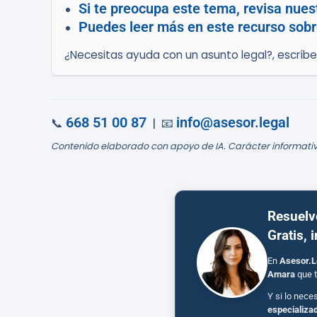
Si te preocupa este tema, revisa nues
Puedes leer más en este recurso sobr
¿Necesitas ayuda con un asunto legal?, escríb
668 51 00 87
info@asesor.legal
📞
| 📧
Contenido elaborado con apoyo de IA. Carácter informativ
Resuelv
Gratis, 
En
Asesor.L
Amara
que t
Y si lo nece
especializa