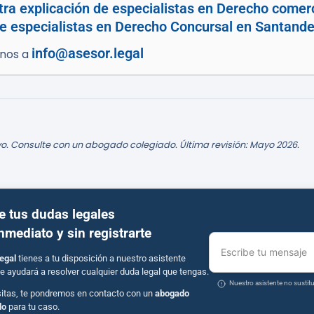
tra explicación de especialistas en Derecho comerc
e especialistas en Derecho Concursal en Santande
info@asesor.legal
enos a
o. Consulte con un abogado colegiado. Última revisión: Mayo 2026.
e tus dudas legales
inmediato y sin registrarte
Escribe tu mensaje
egal
tienes a tu disposición a nuestro asistente
e ayudará a resolver cualquier duda legal que tengas.
Nuestro asistente no susti
sitas, te pondremos en contacto con un
abogado
do
para tu caso.