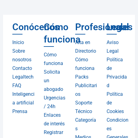
Conócenos
Cómo
Profesionales
Legal
funciona
Inicio
Alta en
Aviso
Sobre
Directorio
Legal
Cómo
nosotros
Cómo
Política
funciona
Contacto
funciona
de
Solicita
Legaltech
Packs
Privacida
un
FAQ
Publicitari
d
abogado
Inteligenci
os
Política
Urgencias
a artificial
Soporte
de
/ 24h
Prensa
Técnico
Cookies
Enlaces
Categoría
Condicion
de interés
s
es
Registrar
Medios
Generales