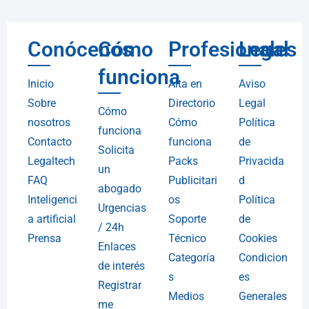
Conócenos
Cómo
Profesionales
Legal
funciona
Inicio
Alta en
Aviso
Sobre
Directorio
Legal
Cómo
nosotros
Cómo
Política
funciona
Contacto
funciona
de
Solicita
Legaltech
Packs
Privacida
un
FAQ
Publicitari
d
abogado
Inteligenci
os
Política
Urgencias
a artificial
Soporte
de
/ 24h
Prensa
Técnico
Cookies
Enlaces
Categoría
Condicion
de interés
s
es
Registrar
Medios
Generales
me