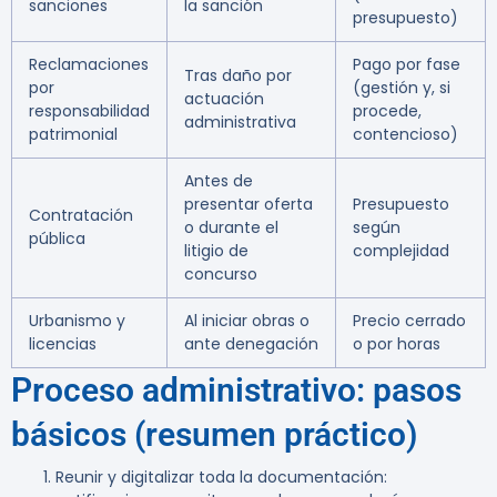
sanciones
la sanción
presupuesto)
Reclamaciones
Pago por fase
Tras daño por
por
(gestión y, si
actuación
responsabilidad
procede,
administrativa
patrimonial
contencioso)
Antes de
presentar oferta
Presupuesto
Contratación
o durante el
según
pública
litigio de
complejidad
concurso
Urbanismo y
Al iniciar obras o
Precio cerrado
licencias
ante denegación
o por horas
Proceso administrativo: pasos
básicos (resumen práctico)
Reunir y digitalizar toda la documentación: