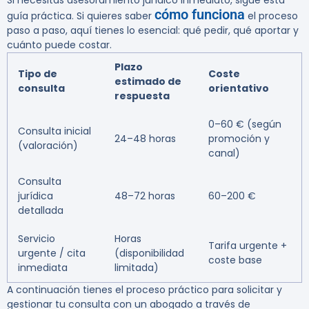
Si necesitas asesoramiento jurídico inmediato, sigue esta
cómo funciona
guía práctica. Si quieres saber
el proceso
paso a paso, aquí tienes lo esencial: qué pedir, qué aportar y
cuánto puede costar.
Plazo
Tipo de
Coste
estimado de
consulta
orientativo
respuesta
0–60 € (según
Consulta inicial
24–48 horas
promoción y
(valoración)
canal)
Consulta
jurídica
48–72 horas
60–200 €
detallada
Servicio
Horas
Tarifa urgente +
urgente / cita
(disponibilidad
coste base
inmediata
limitada)
A continuación tienes el proceso práctico para solicitar y
gestionar tu consulta con un abogado a través de