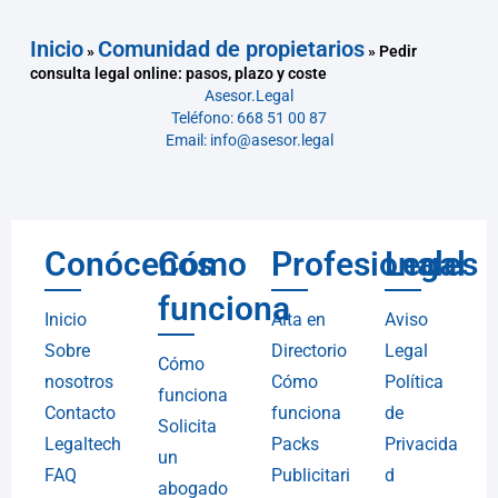
Inicio
Comunidad de propietarios
»
»
Pedir
consulta legal online: pasos, plazo y coste
Asesor.Legal
Teléfono: 668 51 00 87
Email: info@asesor.legal
Conócenos
Cómo
Profesionales
Legal
funciona
Inicio
Alta en
Aviso
Sobre
Directorio
Legal
Cómo
nosotros
Cómo
Política
funciona
Contacto
funciona
de
Solicita
Legaltech
Packs
Privacida
un
FAQ
Publicitari
d
abogado