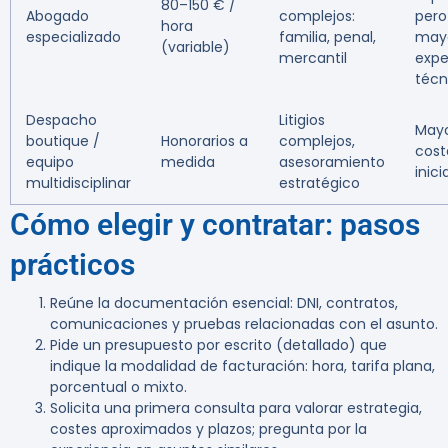
80–150 € /
Abogado
complejos:
pero
hora
especializado
familia, penal,
may
(variable)
mercantil
expe
técn
Despacho
Litigios
May
boutique /
Honorarios a
complejos,
cost
equipo
medida
asesoramiento
inici
multidisciplinar
estratégico
Cómo elegir y contratar: pasos
prácticos
Reúne la documentación esencial: DNI, contratos,
comunicaciones y pruebas relacionadas con el asunto.
Pide un presupuesto por escrito (detallado) que
indique la modalidad de facturación: hora, tarifa plana,
porcentual o mixto.
Solicita una primera consulta para valorar estrategia,
costes aproximados y plazos; pregunta por la