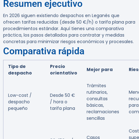
Resumen ejecutivo
En 2026 siguen existiendo despachos en Leganés que
ofrecen tarifas reducidas (desde 50 €/h) o tarifa plana para
procedimientos estándar. Aquí tienes una comparativa
práctica, los pasos detallados para contratar y medidas
concretas para minimizar riesgos económicos y procesales.
Comparativa rápida
Tipo de
Precio
Mejor para
Rie
despacho
orientativo
Trámites
rutinarios,
Men
Low-cost /
Desde 50 €
consultas
recu
despacho
/ hora o
básicas,
para 
pequeño
tarifa plana
reclamaciones
comp
sencillas
Cos
Casos
super