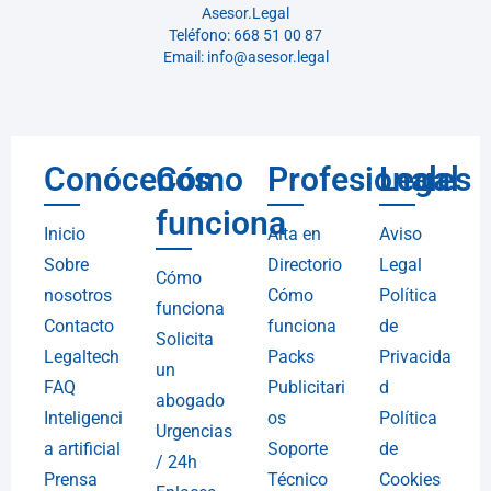
Asesor.Legal
Teléfono: 668 51 00 87
Email: info@asesor.legal
Conócenos
Cómo
Profesionales
Legal
funciona
Inicio
Alta en
Aviso
Sobre
Directorio
Legal
Cómo
nosotros
Cómo
Política
funciona
Contacto
funciona
de
Solicita
Legaltech
Packs
Privacida
un
FAQ
Publicitari
d
abogado
Inteligenci
os
Política
Urgencias
a artificial
Soporte
de
/ 24h
Prensa
Técnico
Cookies