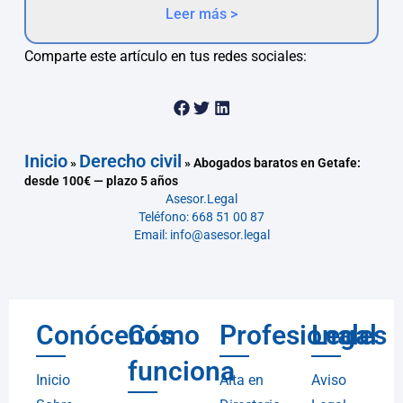
Leer más >
Comparte este artículo en tus redes sociales:
Inicio
Derecho civil
»
»
Abogados baratos en Getafe:
desde 100€ — plazo 5 años
Asesor.Legal
Teléfono: 668 51 00 87
Email: info@asesor.legal
Conócenos
Cómo
Profesionales
Legal
funciona
Inicio
Alta en
Aviso