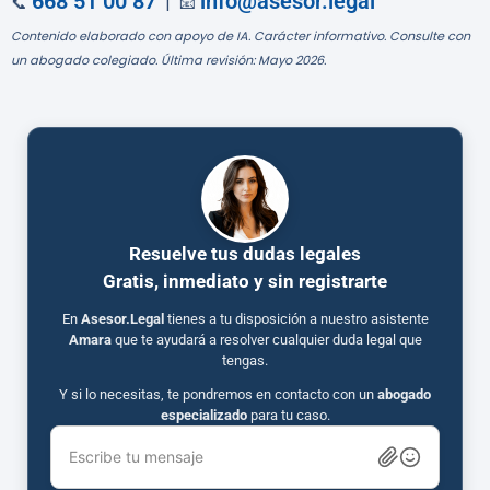
668 51 00 87
info@asesor.legal
📞
| 📧
Contenido elaborado con apoyo de IA. Carácter informativo. Consulte con
un abogado colegiado. Última revisión: Mayo 2026.
Resuelve tus dudas legales
Gratis, inmediato y sin registrarte
En
Asesor.Legal
tienes a tu disposición a nuestro asistente
Amara
que te ayudará a resolver cualquier duda legal que
tengas.
Y si lo necesitas, te pondremos en contacto con un
abogado
especializado
para tu caso.
Escribe tu mensaje