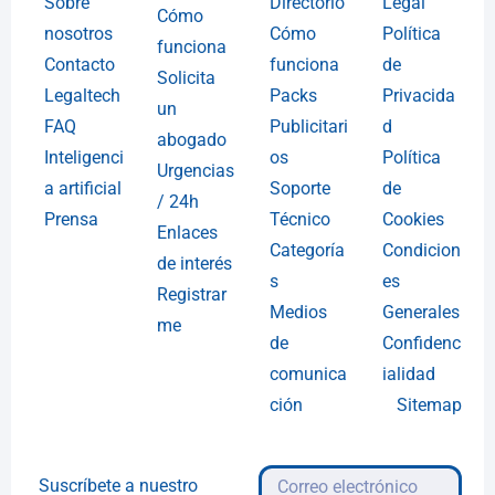
Sobre
Directorio
Legal
Cómo
nosotros
Cómo
Política
funciona
Contacto
funciona
de
Solicita
Legaltech
Packs
Privacida
un
FAQ
Publicitari
d
abogado
Inteligenci
os
Política
Urgencias
a artificial
Soporte
de
/ 24h
Prensa
Técnico
Cookies
Enlaces
Categoría
Condicion
de interés
s
es
Registrar
Medios
Generales
me
de
Confidenc
comunica
ialidad
ción
Sitemap
Suscríbete a nuestro