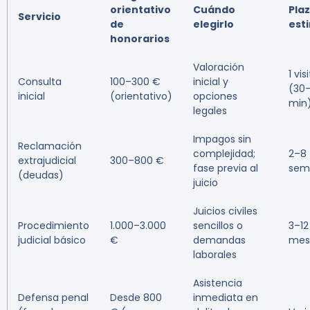
orientativo
Cuándo
Pla
Servicio
de
elegirlo
est
honorarios
Valoración
1 vis
Consulta
100–300 €
inicial y
(30
inicial
(orientativo)
opciones
min
legales
Impagos sin
Reclamación
complejidad;
2–8
extrajudicial
300–800 €
fase previa al
sem
(deudas)
juicio
Juicios civiles
Procedimiento
1.000–3.000
sencillos o
3–12
judicial básico
€
demandas
mes
laborales
Asistencia
Defensa penal
Desde 800
inmediata en