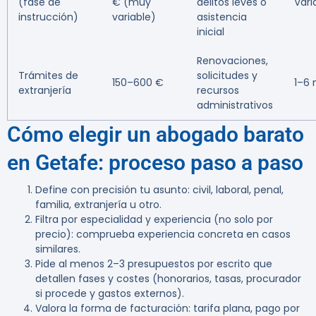
(fase de
€ (muy
delitos leves o
Vari
instrucción)
variable)
asistencia
inicial
Renovaciones,
Trámites de
solicitudes y
150–600 €
1–6
extranjería
recursos
administrativos
Cómo elegir un abogado barato
en Getafe: proceso paso a paso
Define con precisión tu asunto: civil, laboral, penal,
familia, extranjería u otro.
Filtra por especialidad y experiencia (no solo por
precio): comprueba experiencia concreta en casos
similares.
Pide al menos 2–3 presupuestos por escrito que
detallen fases y costes (honorarios, tasas, procurador
si procede y gastos externos).
Valora la forma de facturación: tarifa plana, pago por