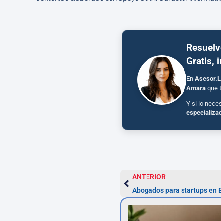
Resuelv
Gratis, 
En
Asesor.L
Amara
que t
Y si lo nece
especializa
ANTERIOR
Abogados para startups en 