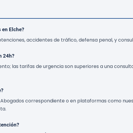
s en Elche?
nciones, accidentes de tráfico, defensa penal, y consultas
n 24h?
to; las tarifas de urgencia son superiores a una consulta
e?
 de Abogados correspondiente o en plataformas como nues
ta.
tención?