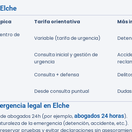
 Elche
ípica
Tarifa orientativa
Más i
dentro de
Variable (tarifa de urgencia)
Detenc
Consulta inicial y gestión de
Accide
urgencia
recla
Consulta + defensa
Delito
Desde consulta puntual
Dudas 
rgencia legal en Elche
abogados 24 horas
 de abogados 24h (por ejemplo,
).
aturaleza de la emergencia (detención, accidente, etc.).
preservar pruebas y evitar declaraciones sin asesoramien