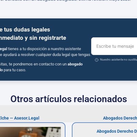
e tus dudas legales
inmediato y sin registrarte
Escribe tu mensaje
egal
tienes a tu disposición a nuestro asistente
e ayudará a resolver cualquier duda legal que tengas.
Nuestro asistente no susti
sitas, te pondremos en contacto con un
abogado
do
para tu caso.
Otros artículos relacionados
Elche — Asesor.Legal
Abogados Derech
Abogados Derecho D