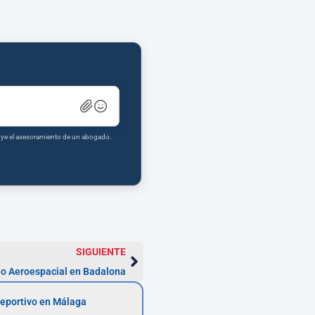
tuye el asesoramiento de un abogado.
SIGUIENTE
o Aeroespacial en Badalona
eportivo en Málaga