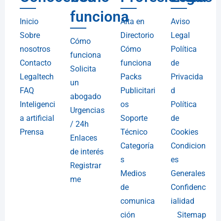
funciona
Inicio
Alta en
Aviso
Sobre
Directorio
Legal
Cómo
nosotros
Cómo
Política
funciona
Contacto
funciona
de
Solicita
Legaltech
Packs
Privacida
un
FAQ
Publicitari
d
abogado
Inteligenci
os
Política
Urgencias
a artificial
Soporte
de
/ 24h
Prensa
Técnico
Cookies
Enlaces
Categoría
Condicion
de interés
s
es
Registrar
Medios
Generales
me
de
Confidenc
comunica
ialidad
ción
Sitemap