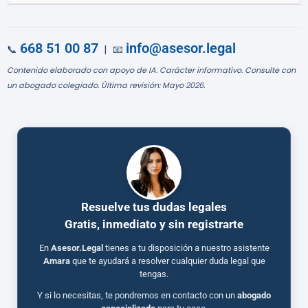
668 51 00 87
info@asesor.legal
📞
| 📧
Contenido elaborado con apoyo de IA. Carácter informativo. Consulte con
un abogado colegiado. Última revisión: Mayo 2026.
Resuelve tus dudas legales
Gratis, inmediato y sin registrarte
En
Asesor.Legal
tienes a tu disposición a nuestro asistente
Amara
que te ayudará a resolver cualquier duda legal que
tengas.
Y si lo necesitas, te pondremos en contacto con un
abogado